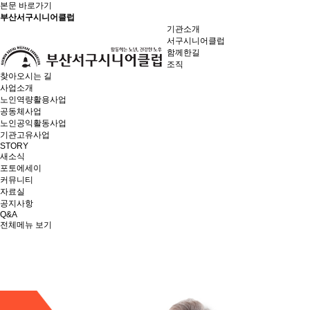
본문 바로가기
부산서구시니어클럽
기관소개
서구시니어클럽
함께한길
조직
찾아오시는 길
사업소개
노인역량활용사업
공동체사업
노인공익활동사업
기관고유사업
STORY
새소식
포토에세이
커뮤니티
자료실
공지사항
Q&A
전체메뉴 보기